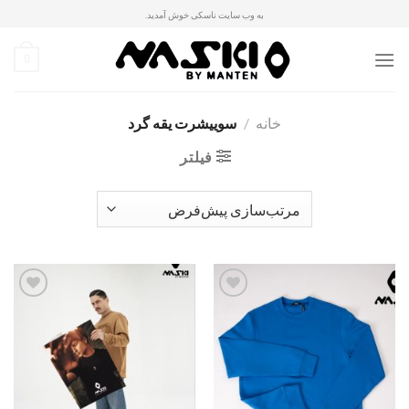
Ski
به وب سایت ناسکی خوش آمدید.
t
conten
0
خانه
/
سوییشرت یقه گرد
فیلتر
افزودن
افزودن
به
به
علاقه
علاقه
مندی
مندی
ها
ها