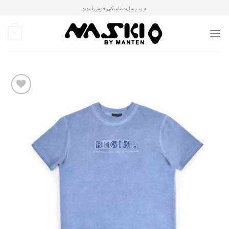
Ski
به وب سایت ناسکی خوش آمدید.
t
conten
0
افزودن
به
علاقه
مندی
ها