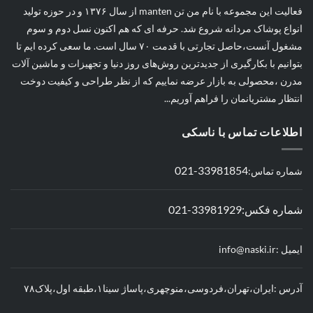
فعالیت این مجموعه با نام من تن manten از سال ۱۳۷۶ و در حوزه تولید
انواع پوشاک مردانه شروع شد. حرفه ای که هم اکنون نسل دوم و سوم
مشغول آنست،حاصل تجارتی با قدمت ۷۰ سال است. ما سعی کرده ایم تا
بتوانیم با بکارگیری از جدیدترین روش‌های روز دنیا و تجهیزات و ماشین آلات
مدرن ،محصولی به بازار عرضه نماییم که از نظر طراحی و کیفیت دوخت
انتظار مشتریانمان را فراهم آوریم...
اطلاعات تماس با ناسکی
33981854-021
شماره تماس:
شماره فکس:33981929-021
ایمیل :info@naski.ir
آدرس :ایران،تهران،فردوسی،منوچهری،پاساژ سینا۱،طبقه اول،پلاک۷۸