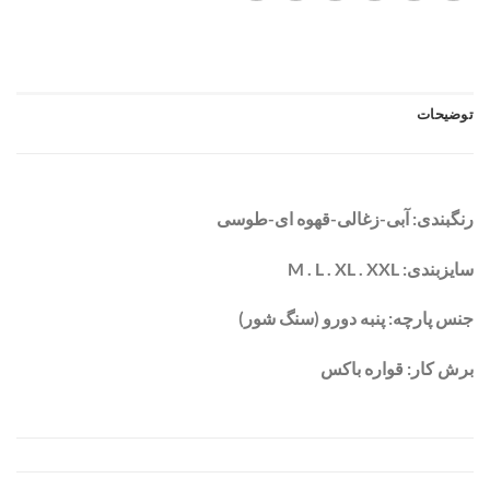
توضیحات
رنگبندی: آبی-زغالی-قهوه ای-طوسی
سایزبندی: M . L . XL . XXL
جنس پارچه: پنبه دورو (سنگ شور)
برش کار: قواره باکس