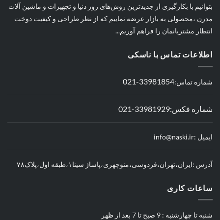
بتوانیم با بکارگیری از جدیدترین روش‌های روز دنیا و تجهیزات و ماشین آلات
مدرن ،محصولی به بازار عرضه نماییم که از نظر طراحی و کیفیت دوخت
انتظار مشتریانمان را فراهم آوریم...
اطلاعات تماس با ناسکی
33981854-021
شماره تماس:
شماره فکس:33981929-021
ایمیل :info@naski.ir
آدرس :ایران،تهران،فردوسی،منوچهری،پاساژ سینا۱،طبقه اول،پلاک۷۸
ساعات کاری
شنبه تا چهارشنبه : 9 صبح تا 7 بعد از ظهر