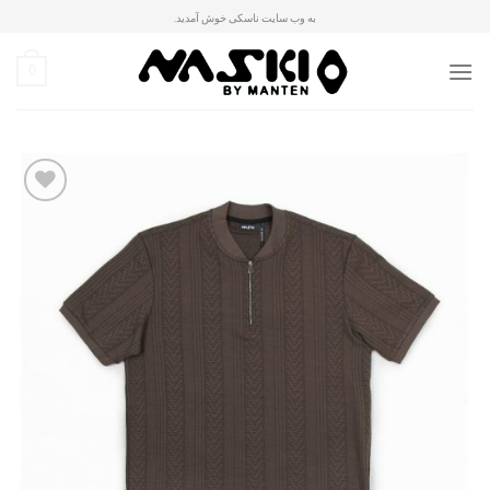
Ski
به وب سایت ناسکی خوش آمدید.
t
conten
0
افزودن
به
علاقه
مندی
ها