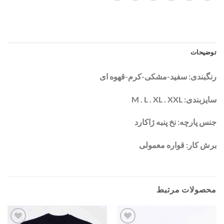
توضیحات
رنگبندی: سفید-مشکی-کرم-قهوه ای
سایزبندی: M . L . XL . XXL
جنس پارچه: نخ پنبه ژاکارد
برش کار: قواره معمولی
محصولات مرتبط