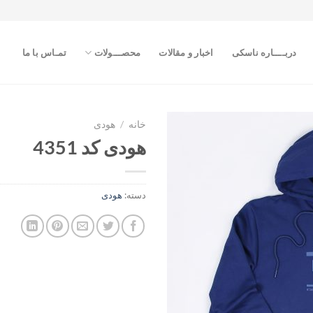
دربــــاره ناسکی
اخبار و مقالات
محصـــولات
تمـاس با ما
خانه
/
هودی
هودی کد 4351
افزودن
به
علاقه
دسته:
هودی
مندی
ها