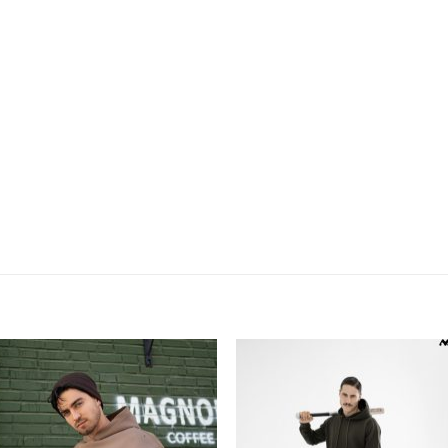
افزودن
اف
به
علاقه
ع
مندی
م