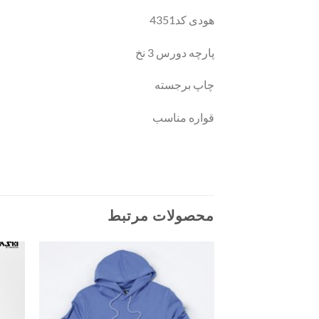
هودی کد4351
پارچه دورس 3 نخ
چاپ برجسته
قواره مناسب
محصولات مرتبط
افزودن
به
علاقه
مندی