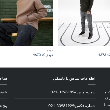
ها
هودی
437
هودی کد 4670
اطلاعات تماس با ناسکی
ساعا
33981854-021
شماره تماس:
شنبه تا چها
فعالیت این مجموعه با نام من تن manten از سال ۱۳۷۶ و
 که
 با
شماره فکس:33981929-021
پنج شنبه ها: 